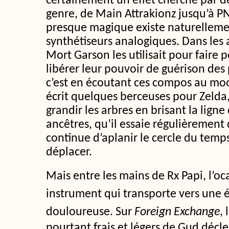
certainement un effet cherché par d
genre, de Main Attrakionz jusqu’à P
presque magique existe naturelleme
synthétiseurs analogiques. Dans les
Mort Garson les utilisait pour faire p
libérer leur pouvoir de guérison des
c’est en écoutant ces compos au mo
écrit quelques berceuses pour Zelda, 
grandir les arbres en brisant la lig
ancêtres, qu’il essaie régulièrement 
continue d’aplanir le cercle du temp
déplacer.
Mais entre les mains de Rx Papi, l’oc
instrument qui transporte vers une
douloureuse.
Sur
Foreign Exchange
,
pourtant frais et légers de Gud décl