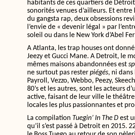
habitants de ces quartiers de Détroit
sonorités venues d’ailleurs. Et entre
du gangsta rap, deux obsessions rev
l’envie de « devenir légal » par l’entr
soleil ou dans le New York d’Abel Fer
A Atlanta, les trap houses ont donné 
Jeezy et Gucci Mane. A Detroit, le m
mêmes maisons abandonnées est
sp
ne surtout pas rester
piégés
, ni dans 
Payroll, Vezzo, Webbo, Peezy, Skee
80’s et les autres, sont les acteurs d
active, faisant de leur ville le théât
locales les plus passionnantes et pr
La compilation
Tuegin’ In The D
est u
qu’il s’est passé à Detroit en 2015. 
le Boss Tuego au retour de son pèler