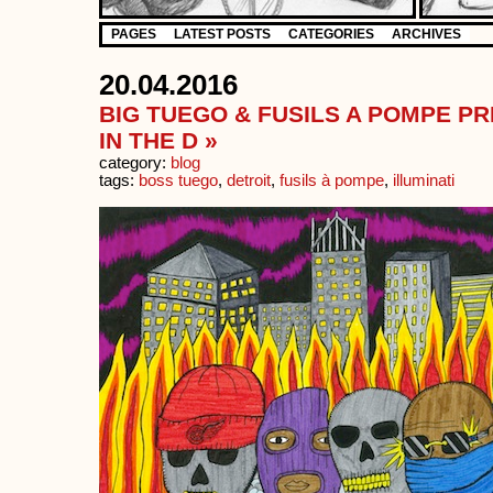
PAGES
LATEST POSTS
CATEGORIES
ARCHIVES
20.04.2016
BIG TUEGO & FUSILS A POMPE PR
IN THE D »
category:
blog
tags:
boss tuego
,
detroit
,
fusils à pompe
,
illuminati