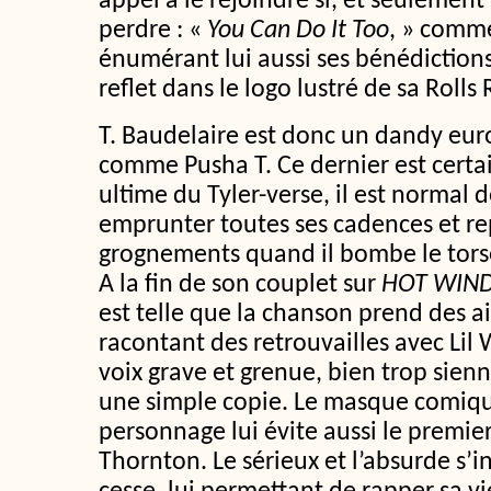
appel à le rejoindre si, et seulement s
perdre : «
You Can Do It Too
, » comme
énumérant lui aussi ses bénédiction
reflet dans le logo lustré de sa Rolls
T. Baudelaire est donc un dandy eu
comme Pusha T. Ce dernier est cert
ultime du Tyler-verse, il est normal d
emprunter toutes ses cadences et re
grognements quand il bombe le tors
A la fin de son couplet sur
HOT WIND
est telle que la chanson prend des ai
racontant des retrouvailles avec Lil
voix grave et grenue, bien trop sienn
une simple copie. Le masque comiqu
personnage lui évite aussi le premier
Thornton. Le sérieux et l’absurde s’