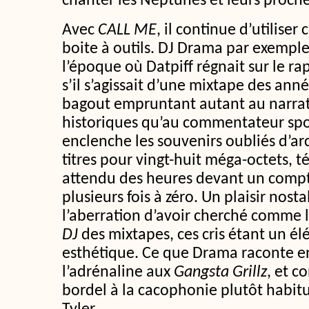
chanter les Neptunes et leurs proche
Avec
CALL ME
, il continue d’utilise
boite à outils. DJ Drama par exempl
l’époque où Datpiff régnait sur le ra
s’il s’agissait d’une mixtape des ann
bagout empruntant autant au narra
historiques qu’au commentateur spor
enclenche les souvenirs oubliés d’arc
titres pour vingt-huit méga-octets, t
attendu des heures devant un comp
plusieurs fois à zéro. Un plaisir nosta
l’aberration d’avoir cherché comme l
DJ
des mixtapes, ces cris étant un él
esthétique. Ce que Drama raconte en
l’adrénaline aux
Gangsta Grillz
, et c
bordel à la cacophonie plutôt habit