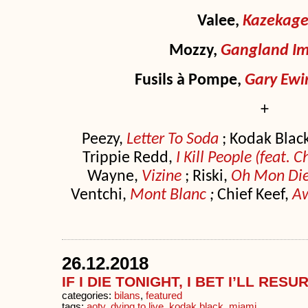
Valee,
Kazekage
Mozzy,
Gangland Im
Fusils à Pompe,
Gary Ewi
+
Peezy,
Letter To Soda
; Kodak Blac
Trippie Redd,
I Kill People (feat. 
Wayne,
Vizine
; Riski,
Oh Mon Die
Ventchi,
Mont Blanc
;
Chief Keef,
A
26.12.2018
IF I DIE TONIGHT, I BET I’LL RES
categories:
bilans
,
featured
tags:
aoty
,
dying to live
,
kodak black
,
miami