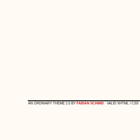
AN ORDINARY THEME 2.5 BY
FABIAN SCHMID
· VALID XHTML / CSS