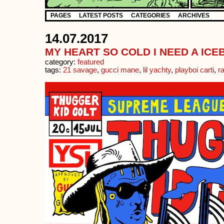
PAGES
LATEST POSTS
CATEGORIES
ARCHIVES
14.07.2017
MY HEART SO COLD I NEED A ICE
category:
featured
tags:
21 savage
,
gucci mane
,
lil yachty
,
playboi carti
,
ra