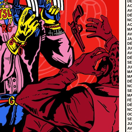
DÉ
AO
AV
DÉ
NO
AO
MA
AV
JA
DÉ
JU
AV
DÉ
SE
JU
MA
MA
DÉ
NO
SE
MA
FÉ
DÉ
NO
OC
SE
JU
AV