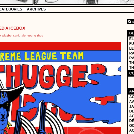
CATEGORIES
ARCHIVES
ED A ICEBOX
B
y
,
playboi carti
,
ralo
,
young thug
EL
FU
LE
RA
R
TH
TH
C
AR
AO
AV
JA
DÉ
AO
DÉ
OC
AO