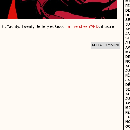
MA
FÉ
DÉ
OC
SE
JU
ti, Yachty, Twenty, Jeffery et Gucci,
à lire chez YARD
, illustré
AV
JA
SE
JU
ADD A COMMENT
AV
MA
DÉ
NO
AO
JU
FÉ
JA
DÉ
SE
AO
JU
AV
MA
FÉ
JA
NO
OC