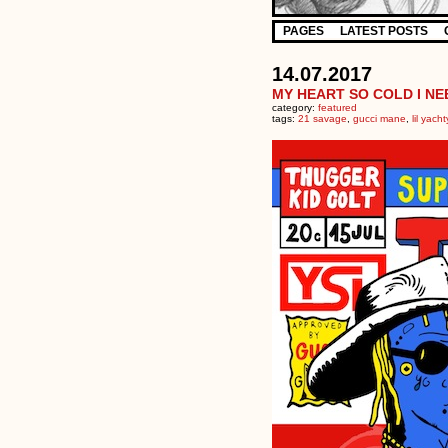
PAGES
LATEST POSTS
14.07.2017
MY HEART SO COLD I NE
category:
featured
tags:
21 savage
,
gucci mane
,
lil yacht