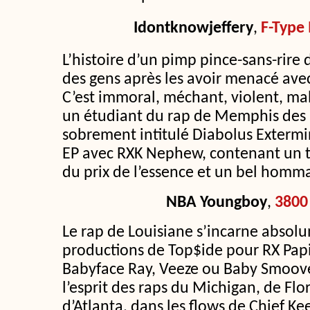
Idontknowjeffery
,
F-Type
L’histoire d’un pimp pince-sans-rire 
des gens après les avoir menacé avec
C’est immoral, méchant, violent, mal
un étudiant du rap de Memphis des
sobrement intitulé Diabolus Exterm
EP avec RXK Nephew, contenant un ti
du prix de l’essence et un bel homm
NBA Youngboy
,
3800
Le rap de Louisiane s’incarne absol
productions de Top$ide pour RX Papi
Babyface Ray, Veeze ou Baby Smoove
l’esprit des raps du Michigan, de Flor
d’Atlanta, dans les flows de Chief Ke