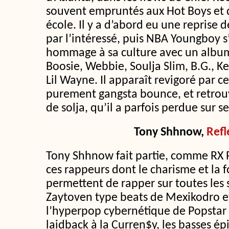
souvent empruntés aux Hot Boys et q
école. Il y a d’abord eu une reprise
par l’intéressé, puis NBA Youngboy s
hommage à sa culture avec un album
Boosie, Webbie, Soulja Slim, B.G., K
Lil Wayne. Il apparaît revigoré par c
purement gangsta bounce, et retrou
de solja, qu’il a parfois perdue sur s
Tony Shhnow
,
Refl
Tony Shhnow fait partie, comme RX 
ces rappeurs dont le charisme et la 
permettent de rapper sur toutes les s
Zaytoven type beats de Mexikodro e
l’hyperpop cybernétique de Popstar
laidback à la Curren$y, les basses é