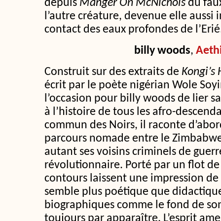
depuis
Manger On McNichols
du fau
l’autre créature, devenue elle aussi 
contact des eaux profondes de l’Erié
billy woods
,
Aeth
Construit sur des extraits de
Kongi’s 
écrit par le poète nigérian Wole Soy
l’occasion pour billy woods de lier s
à l’histoire de tous les afro-descenda
commun des Noirs, il raconte d’abor
parcours nomade entre le Zimbabwe
autant ses voisins criminels de guer
révolutionnaire. Porté par un flot de
contours laissent une impression de 
semble plus poétique que didactique,
biographiques comme le fond de so
toujours par apparaître. L’esprit amer