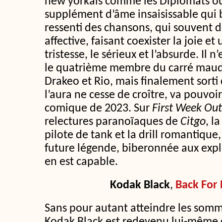
new yorkais comme les Diplomats ou,
supplément d’âme insaisissable qui b
ressenti des chansons, qui souvent
affective, faisant coexister la joie e
tristesse, le sérieux et l’absurde. Il n
le quatrième membre du carré maud
Drakeo et Rio, mais finalement sorti 
l’aura ne cesse de croître, va pouvoir
comique de 2023. Sur
First Week Out
relectures paranoïaques de
Citgo
, l
pilote de tank et la drill romantiqu
future légende, biberonnée aux expl
en est capable.
Kodak Black
,
Back For 
Sans pour autant atteindre les somm