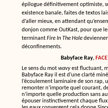
épilogue définitivement optimiste, s
existence banale, faites de textos lai
d’aller mieux, en attendant qu’ense
donjon comme OutKast, pour que le
terminant
Fire In The Hole
deviennent
déconfinements.
Babyface Ray
,
FACE
Le sens du mot
wavy
est fluctuant, m
Babyface Ray il est d’une clarté minér
l’écoulement laminaire de son rap, 
remonter n’importe quel courant, de 
n’importe quelle production sans au
épouser instinctivement chaque flux
les eaux convergent cela donne
Sinc