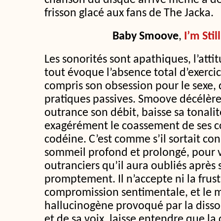
chanson du disque arrive même à dé
frisson glacé aux fans de The Jacka.
Baby Smoove
,
I’m Stil
Les sonorités sont apathiques, l’atti
tout évoque l’absence total d’exerci
compris son obsession pour le sexe, 
pratiques passives. Smoove décélère
outrance son débit, baisse sa tonalité
exagérément le coassement de ses c
codéine. C’est comme s’il sortait c
sommeil profond et prolongé, pour v
outranciers qu’il aura oubliés après 
promptement. Il n’accepte ni la frust
compromission sentimentale, et le 
hallucinogène provoqué par la diss
et de sa voix, laisse entendre que la 