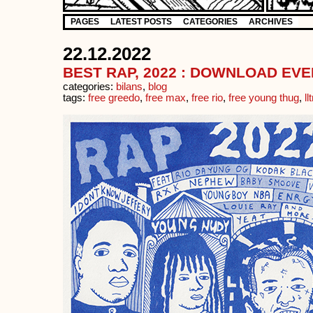
PAGES
LATEST POSTS
CATEGORIES
ARCHIVES
22.12.2022
BEST RAP, 2022 : DOWNLOAD EV
categories:
bilans
,
blog
tags:
free greedo
,
free max
,
free rio
,
free young thug
,
llt