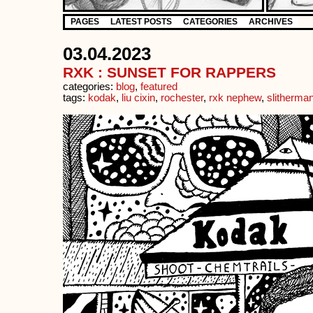
PAGES
LATEST POSTS
CATEGORIES
ARCHIVES
03.04.2023
RXK : SUNSET FOR RAPPERS
categories:
blog
,
featured
tags:
kodak
,
liu cixin
,
rochester
,
rxk nephew
,
slitherma