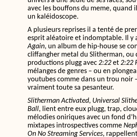
univers à une seule de ses faces, so
avec les bouffons du meme, quand il
un kaléidoscope.
A plusieurs reprises il a tenté de pre
esprit aléatoire et indomptable. Il y
Again
, un album de hip-house se co
cliffangher metal du Slitherman, ou 
productions plugg avec
2:22
et
2:22 
mélanges de genres – ou en plongea
youtubes comme dans un trou noir –
vraiment toute sa pesanteur.
Slitherman Activated
,
Universal Slith
Ball
, lient entre eux plugg, trap, clou
mélodies oniriques avec un fond d’h
mixtapes introspectives comme
Neph
On No Streaming Services
, rappellent