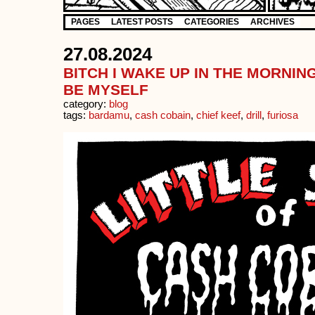
PAGES
LATEST POSTS
CATEGORIES
ARCHIVES
27.08.2024
BITCH I WAKE UP IN THE MORNIN
BE MYSELF
category:
blog
tags:
bardamu
,
cash cobain
,
chief keef
,
drill
,
furiosa