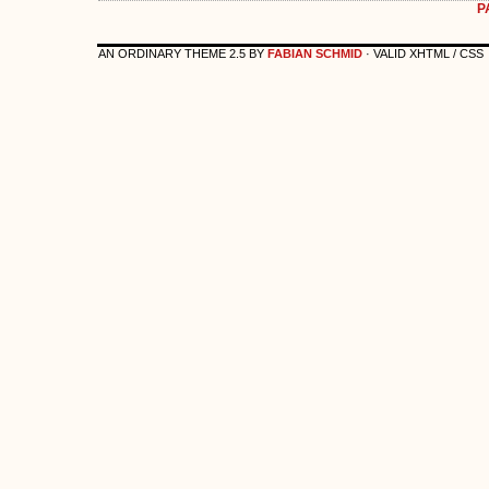
P
AN ORDINARY THEME 2.5 BY
FABIAN SCHMID
· VALID XHTML / CSS