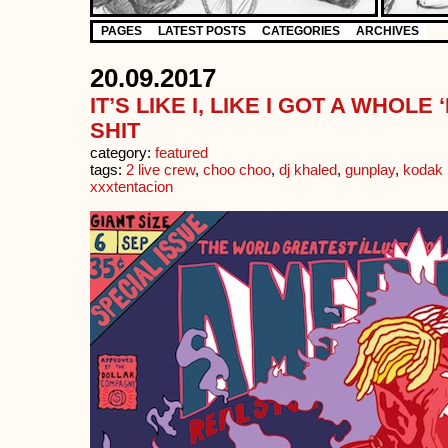
PAGES
LATEST POSTS
CATEGORIES
ARCHIVES
20.09.2017
IT’S LIKE I, LIKE I GOT A WHOL
SHIT
category:
featured
tags:
2 live crew
,
choo choo
,
dj khaled
,
gunplay
,
kodak 
xxxtentacion