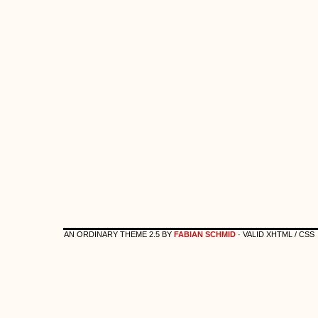
AN ORDINARY THEME 2.5 BY
FABIAN SCHMID
· VALID XHTML / CSS