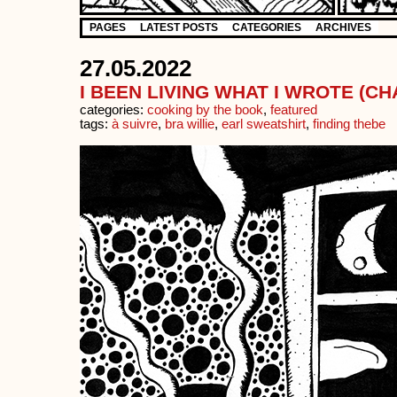
PAGES
LATEST POSTS
CATEGORIES
ARCHIVES
27.05.2022
I BEEN LIVING WHAT I WROTE (CH
categories:
cooking by the book
,
featured
tags:
à suivre
,
bra willie
,
earl sweatshirt
,
finding thebe