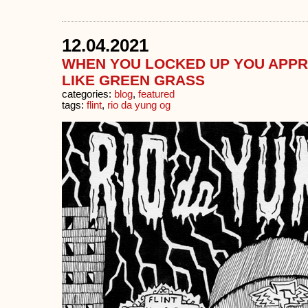
12.04.2021
WHEN YOU LOCKED UP YOU APPRE
LIKE GREEN GRASS
categories:
blog
,
featured
tags:
flint
,
rio da yung og