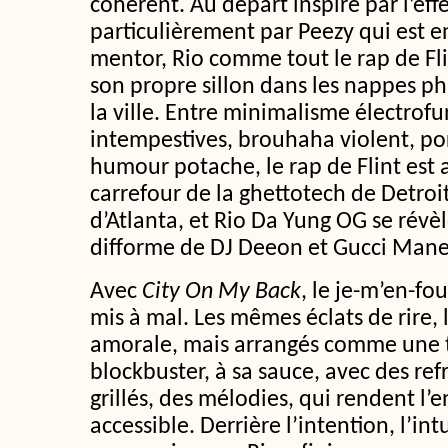
cohérent. Au départ inspiré par l’eff
particulièrement par Peezy qui est 
mentor, Rio comme tout le rap de Fl
son propre sillon dans les nappes p
la ville. Entre minimalisme électrofu
intempestives, brouhaha violent, po
humour potache, le rap de Flint est 
carrefour de la ghettotech de Detroi
d’Atlanta, et Rio Da Yung OG se révèl
difforme de DJ Deeon et Gucci Mane
Avec
City On My Back
, le je-m’en-fo
mis à mal. Les mêmes éclats de rire
amorale, mais arrangés comme une 
blockbuster, à sa sauce, avec des ref
grillés, des mélodies, qui rendent l’
accessible. Derrière l’intention, l’int