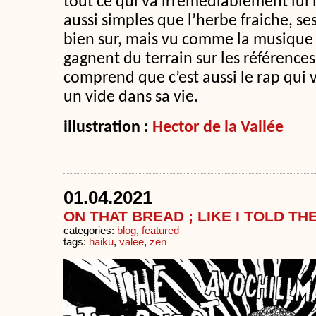
tout ce qui va irrémédiablement lui
aussi simples que l’herbe fraiche, ses
bien sur, mais vu comme la musique 
gagnent du terrain sur les référence
comprend que c’est aussi le rap qui v
un vide dans sa vie.
illustration :
Hector de la Vallée
01.04.2021
ON THAT BREAD ; LIKE I TOLD T
categories:
blog
,
featured
tags:
haiku
,
valee
,
zen