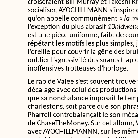
croiseraient Bill Murray et Takeshi K
socialiser, AYOCHILLMANN s’inspire 
qu’on appelle communément «
la m
l’exception du plus abrasif
10nidwen
est une pièce uniforme, faite de cou
répétant les motifs les plus simples, j
l’oreille pour couvrir la gêne des bru
oublier l’agressivité des snares trap
inoffensives trotteuses d’horloge.
Le rap de Valee s’est souvent trouv
décalage avec celui des productions qu
que sa nonchalance imposait le temp
charlestons, soit parce que son phra
Pharrell contrebalançait le son mé
de ChaseTheMoney. Sur cet album, V
avec AYOCHILLMANNN, sur les même