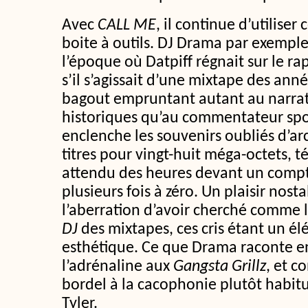
Avec
CALL ME
, il continue d’utilise
boite à outils. DJ Drama par exempl
l’époque où Datpiff régnait sur le ra
s’il s’agissait d’une mixtape des ann
bagout empruntant autant au narra
historiques qu’au commentateur spor
enclenche les souvenirs oubliés d’arc
titres pour vingt-huit méga-octets, t
attendu des heures devant un comp
plusieurs fois à zéro. Un plaisir nosta
l’aberration d’avoir cherché comme l
DJ
des mixtapes, ces cris étant un él
esthétique. Ce que Drama raconte en
l’adrénaline aux
Gangsta Grillz
, et c
bordel à la cacophonie plutôt habit
Tyler.