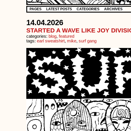
PAGES
LATEST POSTS
CATEGORIES
ARCHIVES
14.04.2026
STARTED A WAVE LIKE JOY DIVIS
categories:
blog
,
featured
tags:
earl sweatshirt
,
mike
,
surf gang