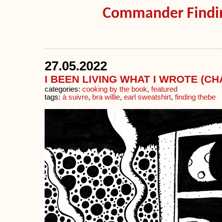
Commander Findi
27.05.2022
I BEEN LIVING WHAT I WROTE (CH
categories:
cooking by the book
,
featured
tags:
à suivre
,
bra willie
,
earl sweatshirt
,
finding thebe