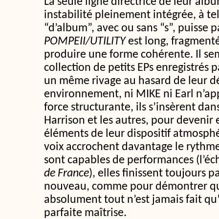
La seule ligne directrice de leur alb
instabilité pleinement intégrée, à te
“d’album”, avec ou sans “s”, puisse p
POMPEII/UTILITY
est long, fragmenté
produire une forme cohérente. Il semb
collection de petits EPs enregistrés p
un même rivage au hasard de leur dé
environnement, ni MIKE ni Earl n’a
force structurante, ils s’insèrent dan
Harrison et les autres, pour deveni
éléments de leur dispositif atmosph
voix accrochent davantage le rythme
sont capables de performances (l’éc
de France
), elles finissent toujours 
nouveau, comme pour démontrer que,
absolument tout n’est jamais fait qu’
parfaite maîtrise.