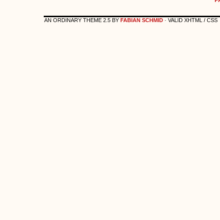
AN ORDINARY THEME 2.5 BY
FABIAN SCHMID
· VALID XHTML / CSS