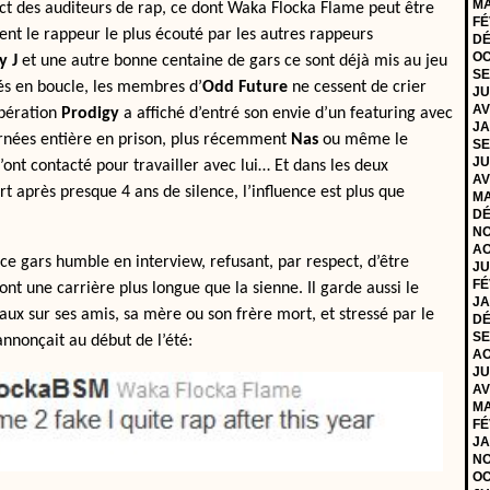
MA
ct des auditeurs de rap, ce dont Waka Flocka Flame peut être
FÉ
ment le rappeur le plus écouté par les autres rappeurs
DÉ
OC
y J
et une autre bonne centaine de gars ce sont déjà mis au jeu
SE
tés en boucle, les membres d’
Odd Future
ne cessent de crier
JU
AV
ibération
Prodigy
a affiché d’entré son envie d’un featuring avec
JA
ournées entière en prison, plus récemment
Nas
ou même le
SE
JU
’ont contacté pour travailler avec lui… Et dans les deux
AV
rt après presque 4 ans de silence, l’influence est plus que
MA
DÉ
NO
AO
ce gars humble en interview, refusant, par respect, d’être
JU
FÉ
t une carrière plus longue que la sienne. Il garde aussi le
JA
 sur ses amis, sa mère ou son frère mort, et stressé par le
DÉ
SE
annonçait au début de l’été:
AO
JU
AV
MA
FÉ
JA
NO
OC