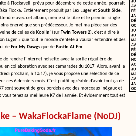
JU
suite à Flockaveli, prévu pour décembre de cette année, pourrait
AV
aka Flocka. Entièrement produit par Lex Luger et
South Side
,
FÉ
JA
’attendre avec cet album, même si le titre et le premier single
DÉ
 moins énervé que son prédécesseur. Je met ma pièce sur des
OC
JU
 veine de celles de
Koolin’
(sur
Twin Towers 2
), c’est à dire à
JU
on Luger » que tout le monde s’entête à vouloir entendre et des
MA
AV
lui de
For My Dawgs
que de
Bustin At Em
.
FÉ
DÉ
de rendre l’internet noisette avec la sortie régulière de
NO
AO
 ou en collaboration avec ses camarades du 1017. Alors, avant la
JU
dredi prochain, à 10:17), je vous propose une sélection de ce
MA
AV
eur ces 6 derniers mois. C’est plutôt agréable d’avoir tout ça de
JA
K7 sont souvent de gros bordels avec des morceaux inégaux et
OC
p vous tenez sa meilleure K7 de l’année. Et évidemment tout est
ke – WakaFlockaFlame (NoDJ)