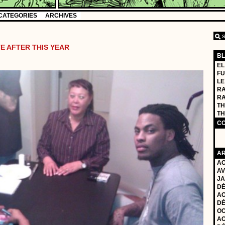
CATEGORIES
ARCHIVES
TE AFTER THIS YEAR
B
EL
FU
LE
RA
R
TH
TH
C
AR
AO
AV
JA
DÉ
AO
DÉ
OC
AO