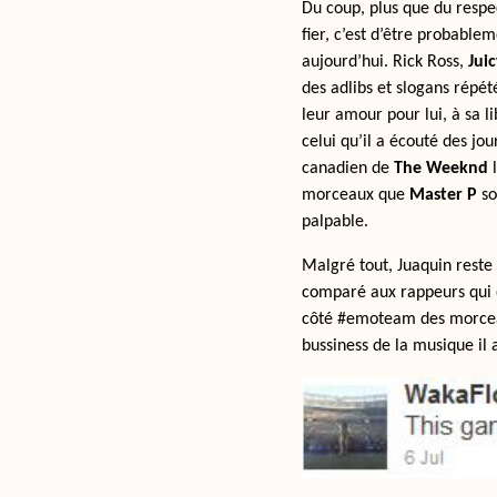
Du coup, plus que du respe
fier, c’est d’être probable
aujourd’hui. Rick Ross,
Juic
des adlibs et slogans répé
leur amour pour lui, à sa l
celui qu’il a écouté des j
canadien de
The Weeknd
l
morceaux que
Master P
so
palpable.
Malgré tout, Juaquin reste 
comparé aux rappeurs qui on
côté #emoteam des morceaux
bussiness de la musique il 