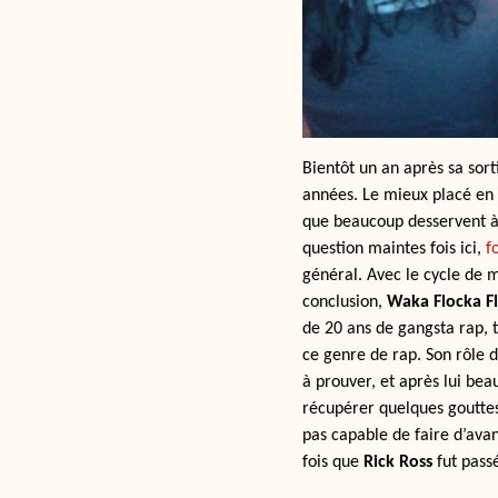
Bientôt un an après sa sort
années. Le mieux placé en t
que beaucoup desservent à t
question maintes fois ici,
f
général. Avec le cycle de m
conclusion,
Waka Flocka F
de 20 ans de gangsta rap, t
ce genre de rap. Son rôle 
à prouver, et après lui be
récupérer quelques gouttes
pas capable de faire d’ava
fois que
Rick Ross
fut passé