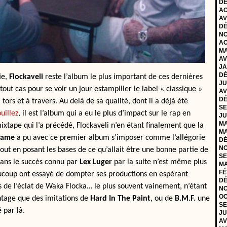
DÉ
AO
AV
DÉ
NO
AO
MA
AV
JA
DÉ
ie,
Flockaveli
reste l’album le plus important de ces dernières
JU
out cas pour se voir un jour estampiller le label « classique »
AV
DÉ
ors et à travers. Au delà de sa qualité, dont il a déjà été
SE
ouillez
, il est l’album qui a eu le plus d’impact sur le rap en
JU
MA
ixtape qui l’a précédé, Flockaveli n’en étant finalement que la
MA
lame
a pu avec ce premier album s’imposer comme l’allégorie
DÉ
NO
out en posant les bases de ce qu’allait être une bonne partie de
SE
dans le succès connu par
Lex Luger
par la suite n’est même plus
MA
FÉ
aucoup ont essayé de dompter ses productions en espérant
DÉ
 de l’éclat de Waka Flocka… le plus souvent vainement, n’étant
NO
OC
ntage que des imitations de
Hard In The Paint
, ou de
B.M.F.
une
SE
 par là.
JU
AV