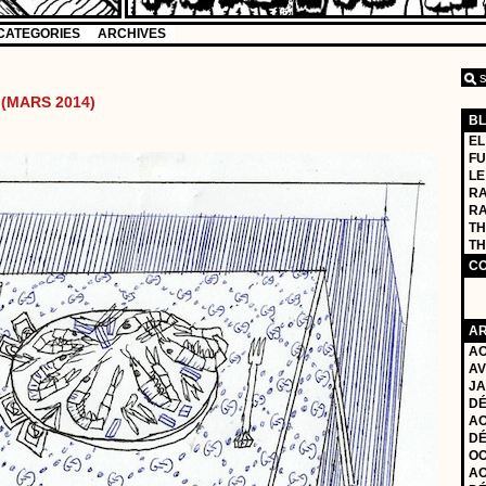
CATEGORIES
ARCHIVES
(MARS 2014)
B
EL
FU
LE
RA
R
TH
TH
C
AR
AO
AV
JA
DÉ
AO
DÉ
OC
AO