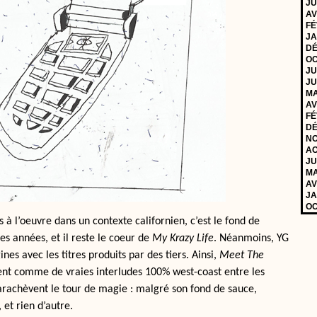
JU
AV
FÉ
JA
DÉ
OC
JU
JU
MA
AV
FÉ
DÉ
NO
AO
JU
MA
AV
JA
OC
à l’oeuvre dans un contexte californien, c’est le fond de
 années, et il reste le coeur de
My Krazy Life
. Néanmoins, YG
nes avec les titres produits par des tiers. Ainsi,
Meet The
nt comme de vraies interludes 100% west-coast entre les
arachèvent le tour de magie : malgré son fond de sauce,
et rien d’autre.