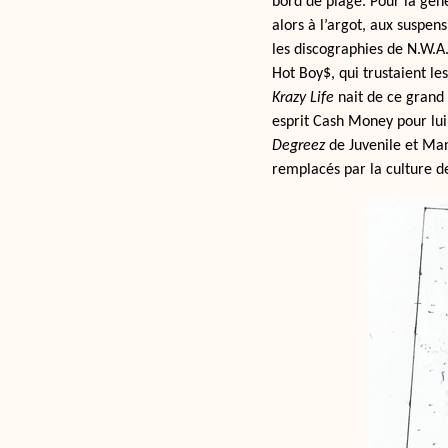
bord de plage. Pour la géné
alors à l’argot, aux suspen
les discographies de N.W.A
Hot Boy$, qui trustaient le
Krazy Life
nait de ce grand 
esprit Cash Money pour lui
Degreez
de Juvenile et Man
remplacés par la culture de