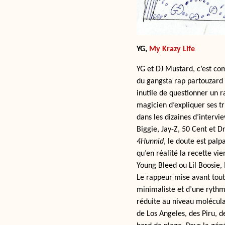
YG,
My Krazy Life
YG et DJ Mustard, c’est co
du gangsta rap partouzard p
inutile de questionner un 
magicien d’expliquer ses t
dans les dizaines d’intervi
Biggie, Jay-Z, 50 Cent et 
4Hunnid
, le doute est palp
qu’en réalité la recette vi
Young Bleed ou Lil Boosie, 
Le rappeur mise avant tout 
minimaliste et d’une rythmi
réduite au niveau molécula
de Los Angeles, des Piru, d