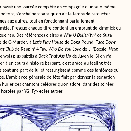
n a passé une journée complète en compagnie d’un sale môme
boitent, s’enchainent sans qu’on ait le temps de retoucher
unes aux autres, tout en fonctionnant parfaitement
ble. Presque chaque titre contient un emprunt de gimmick ou
ique rap. Des références claires à
Why U Bullshitin’
de Suga
s
de C-Murder, à
Let’s Play House
de Dogg Pound,
Face Down
yaz Club
de Rappin’ 4 Tay,
Who Do You Love
de Lil’Boosie,
Next
envois plus subtils à
Back That Ass Up
de Juvenile. Si on n’a
er à un cours d’histoire barbant, c’est grâce au feeling très
s sont une part de lui et ressurgissent comme des fantômes qui
ce. L’ambiance générale de fête finit par donner la sensation
à hurler ces chansons célèbres qu’on adore, dans des soirées
hostées par YG, Ty$ et les autres.