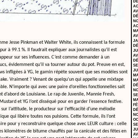
DÉ
AO
AV
DÉ
NO
AO
MA
AV
JA
mme Jesse Pinkman et Walter White, ils connaissent la formule
DÉ
ur à 99.1 %. Il faudrait expliquer aux journalistes qu’il est
JU
AV
rappeur sur ses influences. C’est comme demander à un
DÉ
rucs, évidemment qu’il va tourner autour du pot. Preuve en est,
SE
JU
ews infligées à YG, le gamin répète souvent que ses modèles sont
MA
Drake. Vraiment ? Venant de quelqu’un qui appelle une mixtape
MA
DÉ
able. N’importe qui avec une paire d’oreilles fonctionnelles sait
NO
ent d’abord de Louisiane. Le rap de Juvenile, Mannie Fresh,
SE
MA
Mustard et YG l’ont disséqué pour en garder l’essence festive.
FÉ
sur l’attitude, le producteur sur l’efficacité d’une mélodie
DÉ
NO
que qui libère toutes nos pulsions. Cette formule, ils l’ont
OC
ire pour y reconstruire quelque chose avec LEUR culture : celle
SE
JU
es kilomètres de bitume chauffés par la canicule et des fêtes en
AV