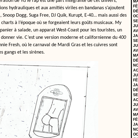
ration de YG le rap est une part intégrante de cet univers,
MA
FÉ
sions hydrauliques et aux amitiés viriles en bandanas s’ajoutent
DÉ
., Snoop Dogg, Suga Free, DJ Quik, Kurupt, E-40… mais aussi des
OC
SE
s charts à l’époque où se forgeaient leurs goûts musicaux.
My
JU
panier à salade, un apparat West-Coast pour les touristes, un
AV
JA
 donner vie. C’est une version moderne et californienne du
400
SE
nie Fresh, où le carnaval de Mardi Gras et les cuivres sont
JU
AV
s gangs et les sirènes.
MA
DÉ
NO
AO
JU
FÉ
JA
DÉ
SE
AO
JU
AV
MA
FÉ
JA
NO
OC