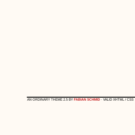
AN ORDINARY THEME 2.5 BY
FABIAN SCHMID
· VALID XHTML / CSS