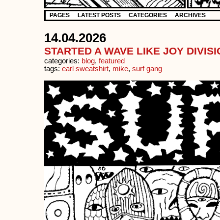
PAGES
LATEST POSTS
CATEGORIES
ARCHIVES
14.04.2026
STARTED A WAVE LIKE JOY DIVIS
categories:
blog
,
featured
tags:
earl sweatshirt
,
mike
,
surf gang