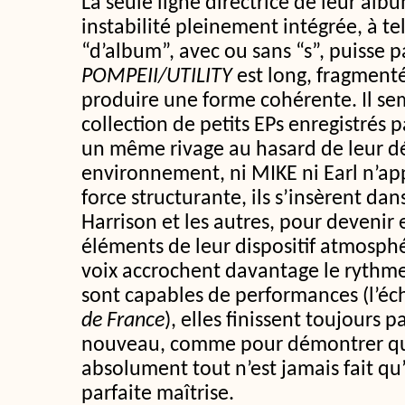
La seule ligne directrice de leur alb
instabilité pleinement intégrée, à te
“d’album”, avec ou sans “s”, puisse p
POMPEII/UTILITY
est long, fragmenté
produire une forme cohérente. Il semb
collection de petits EPs enregistrés p
un même rivage au hasard de leur dé
environnement, ni MIKE ni Earl n’a
force structurante, ils s’insèrent dan
Harrison et les autres, pour deveni
éléments de leur dispositif atmosph
voix accrochent davantage le rythme
sont capables de performances (l’éc
de France
), elles finissent toujours 
nouveau, comme pour démontrer que,
absolument tout n’est jamais fait qu’
parfaite maîtrise.