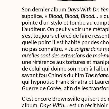
Son dernier album
Days With Dr. Yen
supplice. «
Blood, Blood, Blood…
» d
pointe d’un stylo et tombe au compte
l’auditeur. On peut y voir une métap
s’est toujours efforcé de faire ressen
quelle point il est habité par des cho
ne pas connaître. «
Je saigne dans m
qu’elles sont des extensions de moi-
une référence aux tortures et manip
de celui qui donne son nom à l’album.
savant fou Chinois du film
The Manch
qui hypnotise Frank Sinatra et Laur
Guerre de Corée, afin de les transfo
C’est encore Brownsville qui sert de
album.
Days With…
est un récit Noir