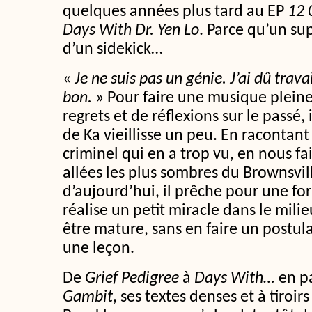
quelques années plus tard au EP
12 
Days With Dr. Yen Lo
. Parce qu’un su
d’un sidekick…
«
Je ne suis pas un génie. J’ai dû trava
bon.
» Pour faire une musique pleine
regrets et de réflexions sur le passé, 
de Ka vieillisse un peu. En racontant
criminel qui en a trop vu, en nous fa
allées les plus sombres du Brownsvill
d’aujourd’hui, il prêche pour une fo
réalise un petit miracle dans le milie
être mature, sans en faire un postul
une leçon.
De
Grief Pedigree
à
Days With…
en p
Gambit
, ses textes denses et à tiroi