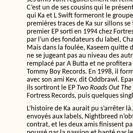
C’est un de ses cousins qui le prése
qui Ka et L Swift formeront le group
premières traces de Ka sur sillons se
premier EP sorti en 1994 chez Fortre
par l’un des fondateurs du label, C
Mais dans la foulée, Kaseem quitte 
ne se jugeant pas au niveau des autr
remplacé par A Butta et ne profitera
Tommy Boy Records. En 1998, il for
avec son ami Kev, dit Oddbrawl. Ep
ils sortiront le EP
Two Roads Out The
Fortress Records, puis quelques sing
L’histoire de Ka aurait pu s’arrêter l
envoyés aux labels, Nightbreed n’ob
contrat, et les deux amis finissent par
poussé par la passion et hanté par l