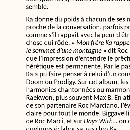
semble.
Ka donne du poids à chacun de ses m
proche de la conversation, parfois 
comme s’il rappait avec la peur d’ê
chose qui rôde. «
Mon frère Ka rapp
le sommet d’une montagne
» dit Roc 
que l’impression d’entendre le prêch
hérétique est permanente. Par le pa
Ka a pu faire penser à celui d’un c
Doom ou Prodigy. Sur cet album, les v
harmonies chantonnées ou marmonné
Raekwon, plus souvent Max B. En a
de son partenaire Roc Marciano, l’é
claire pour tout le monde, Biggavelli
de Roc Marci, et sur
Days With…
on 
quelques éclaboussures chez Ka.