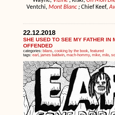
Wayne,
Vizine
; Riski,
Oh Mon Die
Ventchi,
Mont Blanc
;
Chief Keef,
A
22.12.2018
SHE USED TO SEE MY FATHER IN M
OFFENDED
categories:
bilans
,
cooking by the book
,
featured
tags:
earl
,
james baldwin
,
mach-hommy
,
mike
,
milo
,
s