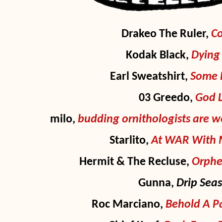
Drakeo The Ruler,
Co
Kodak Black,
Dying 
Earl Sweatshirt,
Some 
03 Greedo,
God L
milo,
budding ornithologists are w
Starlito,
At WAR With 
Hermit & The Recluse,
Orpheu
Gunna,
Drip Sea
Roc Marciano,
Behold A P