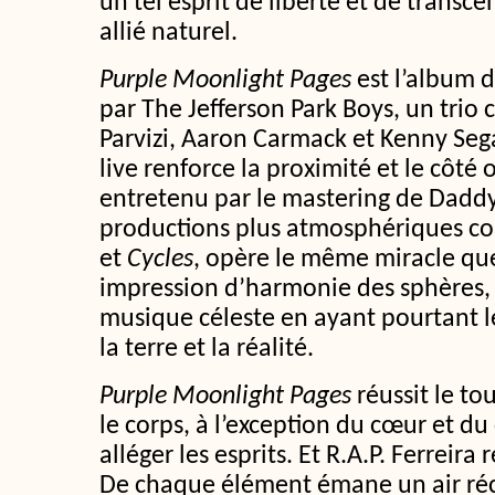
un tel esprit de liberté et de transce
allié naturel.
Purple Moonlight Pages
est l’album 
par The Jefferson Park Boys, un tri
Parvizi, Aaron Carmack et Kenny Sega
live renforce la proximité et le côté
entretenu par le mastering de Daddy
productions plus atmosphériques c
et
Cycles
, opère le même miracle que
impression d’harmonie des sphères,
musique céleste en ayant pourtant l
la terre et la réalité.
Purple Moonlight Pages
réussit le to
le corps, à l’exception du cœur et du
alléger les esprits. Et R.A.P. Ferreira 
De chaque élément émane un air réco