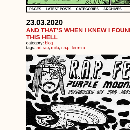
PAGES
LATEST POSTS
CATEGORIES
ARCHIVES
23.03.2020
AND THAT’S WHEN I KNEW I FOU
THIS HELL
category:
blog
tags:
art rap
,
milo
,
r.a.p. ferreira