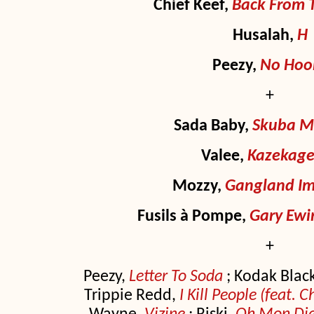
Chief Keef,
Back From 
Husalah,
H
Peezy,
No Hoo
+
Sada Baby,
Skuba Mo
Valee,
Kazekage
Mozzy,
Gangland Im
Fusils à Pompe,
Gary Ewi
+
Peezy,
Letter To Soda
; Kodak Blac
Trippie Redd,
I Kill People (feat. 