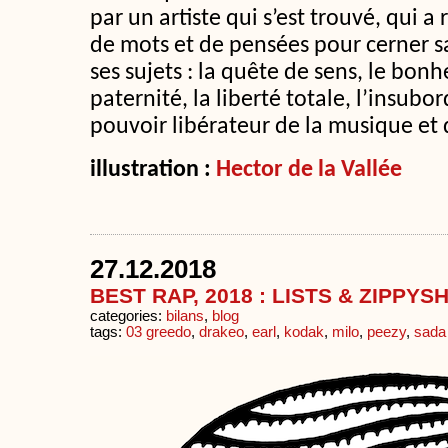
par un artiste qui s’est trouvé, qui a
de mots et de pensées pour cerner s
ses sujets : la quête de sens, le bon
paternité, la liberté totale, l’insubor
pouvoir libérateur de la musique et 
illustration :
Hector de la Vallée
27.12.2018
BEST RAP, 2018 : LISTS & ZIPPYS
categories:
bilans
,
blog
tags:
03 greedo
,
drakeo
,
earl
,
kodak
,
milo
,
peezy
,
sada