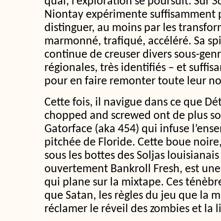
quai, l’exploration se poursuit. Sur
S
Niontay expérimente suffisamment p
distinguer, au moins par les transfo
marmonné, trafiqué, accéléré. Sa spi
continue de creuser divers sous-genr
régionales, très identifiés – et suf
pour en faire remonter toute leur no
Cette fois, il navigue dans ce que Détr
chopped and screwed ont de plus s
Gatorface (aka 454) qui infuse l’ens
pitchée de Floride. Cette boue noire,
sous les bottes des Soljas louisianais
ouvertement Bankroll Fresh, est un
qui plane sur la mixtape. Ces ténèbr
que Satan, les règles du jeu que la m
réclamer le réveil des zombies et la l