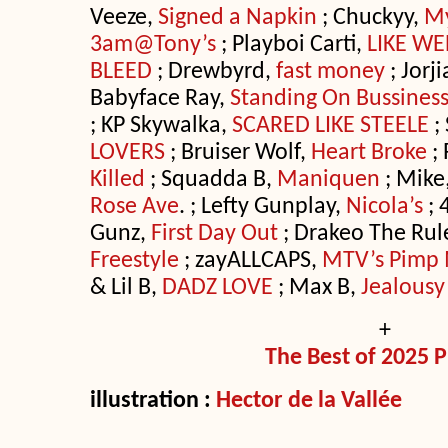
Veeze,
Signed a Napkin
; Chuckyy,
M
3am@Tony’s
; Playboi Carti,
LIKE WE
BLEED
; Drewbyrd,
fast money
; Jorj
Babyface Ray,
Standing On Bussines
; KP Skywalka,
SCARED LIKE STEELE
;
LOVERS
; Bruiser Wolf,
Heart Broke
;
Killed
; Squadda B,
Maniquen
; Mike
Rose Ave
. ; Lefty Gunplay,
Nicola’s
; 
Gunz,
First Day Out
; Drakeo The Rul
Freestyle
; zayALLCAPS,
MTV’s Pimp 
& Lil B,
DADZ LOVE
; Max B,
Jealousy
+
The Best of 2025 Pl
illustration :
Hector de la Vallée