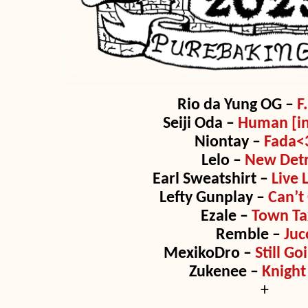
Rio da Yung OG –
F.
Seiji Oda –
Human [in
Niontay –
Fada<
Lelo –
New Detr
Earl Sweatshirt –
Live 
Lefty Gunplay –
Can’t
Ezale –
Town Ta
Remble –
Juc
MexikoDro –
Still Go
Zukenee –
Knight 
+