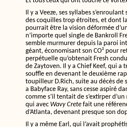
Et tous ceux qui ont touché ce vortex
Il y a Veeze, ses syllabes s’enroula
des coquilles trop étroites, et dont 
pourrait être la vision déformée d’u
n’importe quel single de Bankroll Fres
semble murmurer depuis la paroi int
géant, économisant son CO² pour ret
perpétuelle qu’obtenait Fresh condui
de Zaytoven. Il y a Chief Keef, qui a
souffle en devenant le deuxième rapp
toupilleur D.Rich, suite au décès de s
a Babyface Ray, sans cesse aspiré da
comme s’il tentait de s’extirper d’u
qui avec
Wavy Crete
fait une référe
d’Atlanta, devenant presque son do
Il y a même Earl, qui l’avait prophétis