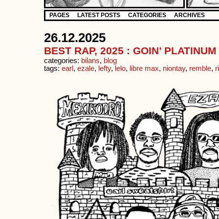
PAGES
LATEST POSTS
CATEGORIES
ARCHIVES
26.12.2025
BEST RAP, 2025 : GOIN’ PLATINU
categories:
bilans
,
blog
tags:
earl
,
ezale
,
lefty
,
lelo
,
libre max
,
niontay
,
remble
,
r