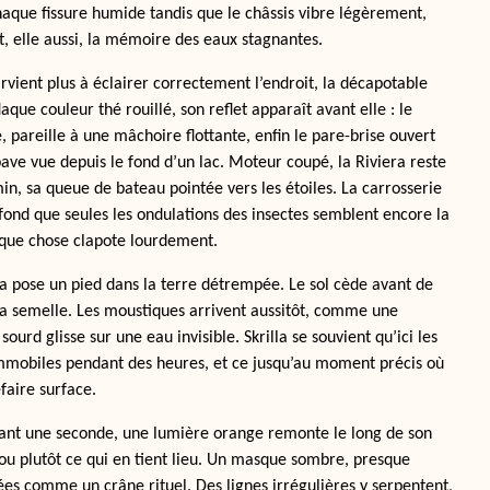
haque fissure humide tandis que le châssis vibre légèrement,
t, elle aussi, la mémoire des eaux stagnantes.
ient plus à éclairer correctement l’endroit, la décapotable
aque couleur thé rouillé, son reflet apparaît avant elle : le
, pareille à une mâchoire flottante, enfin le pare-brise ouvert
épave vue depuis le fond d’un lac. Moteur coupé, la Riviera reste
n, sa queue de bateau pointée vers les étoiles. La carrosserie
ofond que seules les ondulations des insectes semblent encore la
elque chose clapote lourdement.
lla pose un pied dans la terre détrempée. Le sol cède avant de
a semelle. Les moustiques arrivent aussitôt, comme une
sourd glisse sur une eau invisible. Skrilla se souvient qu’ici les
immobiles pendant des heures, et ce jusqu’au moment précis où
faire surface.
dant une seconde, une lumière orange remonte le long de son
 ou plutôt ce qui en tient lieu. Un masque sombre, presque
ées comme un crâne rituel. Des lignes irrégulières y serpentent,