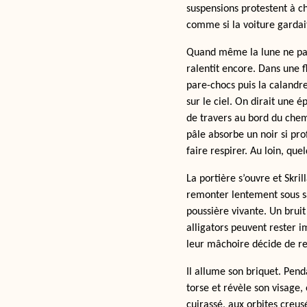
suspensions protestent à c
comme si la voiture gardai
Quand même la lune ne parv
ralentit encore. Dans une fl
pare-chocs puis la calandre
sur le ciel. On dirait une 
de travers au bord du chemi
pâle absorbe un noir si pr
faire respirer. Au loin, qu
La portière s’ouvre et Skri
remonter lentement sous s
poussière vivante. Un bruit 
alligators peuvent rester 
leur mâchoire décide de re
Il allume son briquet. Pen
torse et révèle son visage,
cuirassé, aux orbites creus