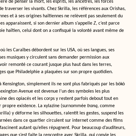
ère de penser la mort, les esprits, les ancêtres, les forces
e traverser les vivants. Chez Skrilla, les références aux Orishas,
nnes et à ses origines haïtiennes ne relèvent pas seulement du
les apparaissent, si son dernier album s’appelle
Z
, c’est parce
ie haïtien, celui dont on a confisqué la volonté avant même de
 où les Caraïbes débordent sur les USA, où ses langues, ses
t ses musiques y circulent sans demander permission aux
avoir remonté ce courant jusque plus haut dans les terres,
es que Philadelphie a plaquées sur son propre quotidien.
à Kensington, simplement ils ne sont plus fabriqués par les bòkò
 Lexington Avenue est devenue l’un des symboles les plus
aine des opiacés et les corps y restent parfois debout tout en
ur propre existence. La xylazine (surnommée
tranq
, comme
rilla) y déforme les silhouettes, ralentit les gestes, suspend les
urnées dans ce quartier circulent sur internet comme des films
 fascinent autant qu’elles répugnent. Pour beaucoup d’auditeurs,
ages que s’est faite la rencontre avec Skrilla, qui convie les