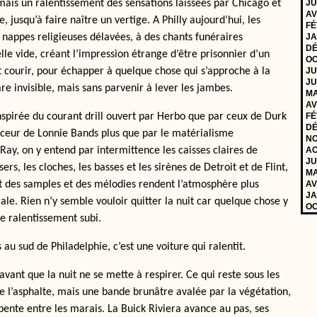
ais un ralentissement des sensations laissées par Chicago et
JU
AV
 jusqu’à faire naître un vertige. A Philly aujourd’hui, les
FÉ
nappes religieuses délavées, à des chants funéraires
JA
DÉ
le vide, créant l’impression étrange d’être prisonnier d’un
OC
 courir, pour échapper à quelque chose qui s’approche à la
JU
JU
are invisible, mais sans parvenir à lever les jambes.
MA
AV
pirée du courant drill ouvert par Herbo que par ceux de Durk
FÉ
DÉ
irceur de Lonnie Bands plus que par le matérialisme
NO
ay, on y entend par intermittence les caisses claires de
AO
JU
sers, les cloches, les basses et les sirènes de Detroit et de Flint,
MA
nt des samples et des mélodies rendent l’atmosphère plus
AV
JA
le. Rien n’y semble vouloir quitter la nuit car quelque chose y
OC
ce ralentissement subi.
au sud de Philadelphie, c’est une voiture qui ralentit.
avant que la nuit ne se mette à respirer. Ce qui reste sous les
de l’asphalte, mais une bande brunâtre avalée par la végétation,
pente entre les marais. La Buick Riviera avance au pas, ses