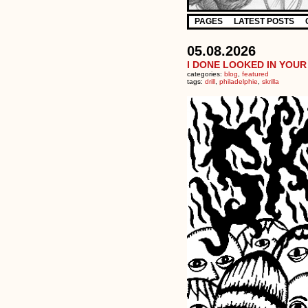
PAGES
LATEST POSTS
05.08.2026
I DONE LOOKED IN YOUR 
categories:
blog
,
featured
tags:
drill
,
philadelphie
,
skrilla