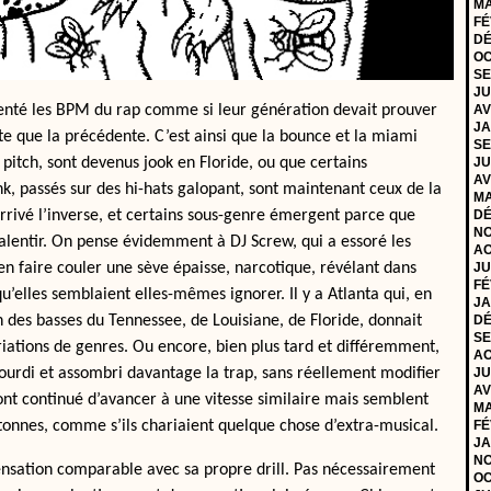
MA
FÉ
DÉ
OC
SE
JU
nté les BPM du rap comme si leur génération devait prouver
AV
JA
vite que la précédente. C’est ainsi que la bounce et la miami
SE
 pitch, sont devenus jook en Floride, ou que certains
JU
AV
k, passés sur des hi-hats galopant, sont maintenant ceux de la
MA
, arrivé l’inverse, et certains sous-genre émergent parce que
DÉ
NO
ralentir. On pense évidemment à DJ Screw, qui a essoré les
AO
en faire couler une sève épaisse, narcotique, révélant dans
JU
FÉ
u’elles semblaient elles-mêmes ignorer. Il y a Atlanta qui, en
JA
n des basses du Tennessee, de Louisiane, de Floride, donnait
DÉ
SE
riations de genres. Ou encore, bien plus tard et différemment,
AO
alourdi et assombri davantage la trap, sans réellement modifier
JU
AV
nt continué d’avancer à une vitesse similaire mais semblent
MA
tonnes, comme s’ils chariaient quelque chose d’extra-musical.
FÉ
JA
NO
ensation comparable avec sa propre drill. Pas nécessairement
OC