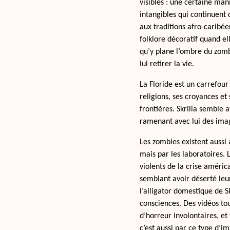
visibles : une certaine mani
intangibles qui continuent d
aux traditions afro-caribée
folklore décoratif quand el
qu’y plane l’ombre du zomb
lui retirer la vie.
La Floride est un carrefour
religions, ses croyances e
frontières. Skrilla semble 
ramenant avec lui des imag
Les zombies existent aussi 
mais par les laboratoires.
violents de la crise améric
semblant avoir déserté le
l’alligator domestique de Sk
consciences. Des vidéos to
d’horreur involontaires, et
c’est aussi par ce type d’im