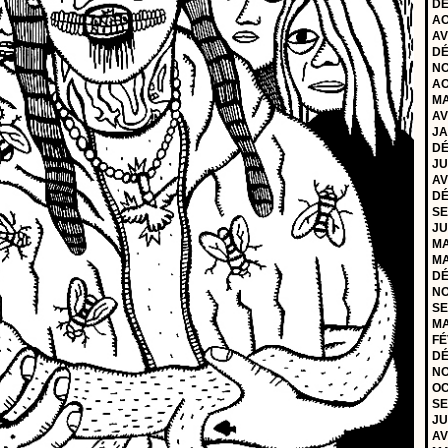
DÉ
AO
AV
DÉ
NO
AO
MA
AV
JA
DÉ
JU
AV
DÉ
SE
JU
MA
MA
DÉ
NO
SE
MA
FÉ
DÉ
NO
OC
SE
JU
AV