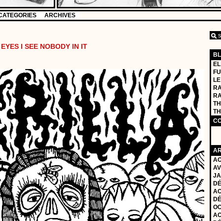
CATEGORIES
ARCHIVES
EYES I SEE NOBODY IN IT
B
EL
FU
LE
RA
R
TH
TH
C
AR
AO
AV
JA
DÉ
AO
DÉ
OC
AO