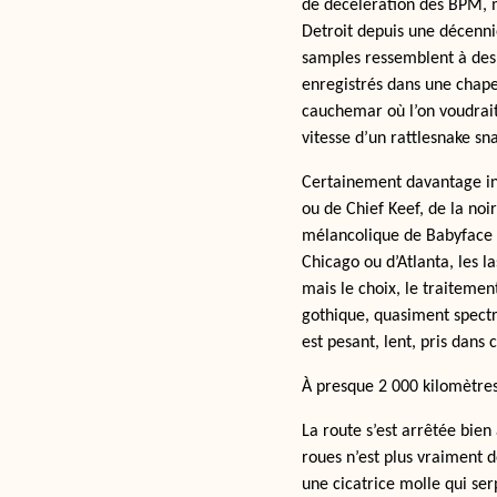
de décélération des BPM, m
Detroit depuis une décennie,
samples ressemblent à des 
enregistrés dans une chapel
cauchemar où l’on voudrait
vitesse d’un rattlesnake sn
Certainement davantage ins
ou de Chief Keef, de la no
mélancolique de Babyface R
Chicago ou d’Atlanta, les la
mais le choix, le traiteme
gothique, quasiment spectra
est pesant, lent, pris dans 
À presque 2 000 kilomètres 
La route s’est arrêtée bien 
roues n’est plus vraiment 
une cicatrice molle qui ser