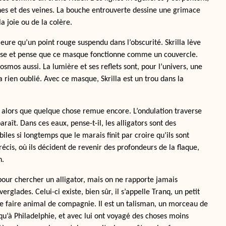
ines et des veines. La bouche entrouverte dessine une grimace
a joie ou de la colère.
eure qu’un point rouge suspendu dans l’obscurité. Skrilla lève
ense et pense que ce masque fonctionne comme un couvercle.
osmos aussi. La lumière et ses reflets sont, pour l’univers, une
a rien oublié. Avec ce masque, Skrilla est un trou dans la
ée alors que quelque chose remue encore. L’ondulation traverse
araît. Dans ces eaux, pense-t-il, les alligators sont des
iles si longtemps que le marais finit par croire qu’ils sont
cis, où ils décident de revenir des profondeurs de la flaque,
n.
 pour chercher un alligator, mais on ne rapporte jamais
glades. Celui-ci existe, bien sûr, il s’appelle Tranq, un petit
 de faire animal de compagnie. Il est un talisman, un morceau de
u’à Philadelphie, et avec lui ont voyagé des choses moins