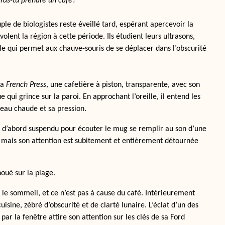
ras-tu prendre un café?
uple de biologistes reste éveillé tard, espérant apercevoir la
olent la région à cette période. Ils étudient leurs ultrasons,
e qui permet aux chauve-souris de se déplacer dans l’obscurité
sa
French Press
, une cafetière à piston, transparente, avec son
e qui grince sur la paroi. En approchant l’oreille, il entend les
l’eau chaude et sa pression.
st d’abord suspendu pour écouter le mug se remplir au son d’une
, mais son attention est subitement et entièrement détournée
oué sur la plage.
r le sommeil, et ce n’est pas à cause du café. Intérieurement
 cuisine, zébré d’obscurité et de clarté lunaire. L’éclat d’un des
ar la fenêtre attire son attention sur les clés de sa Ford