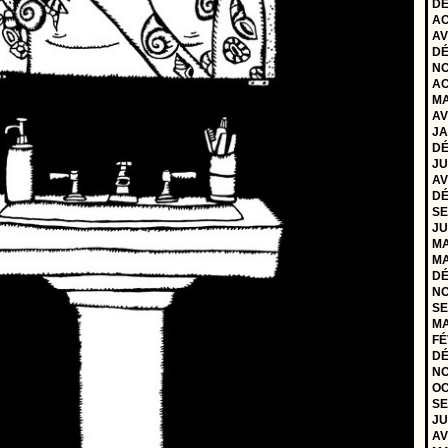
DÉ
AO
AV
DÉ
NO
AO
MA
AV
JA
DÉ
JU
AV
DÉ
SE
JU
MA
MA
DÉ
NO
SE
MA
FÉ
DÉ
NO
OC
SE
JU
AV