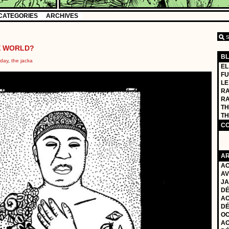
CATEGORIES
ARCHIVES
E WORLD?
B
 day
,
the jacka
EL
FU
LE
RA
R
TH
TH
C
AR
AO
AV
JA
DÉ
AO
DÉ
OC
AO