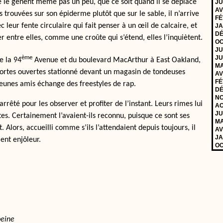
ne le gênent même pas un peu, que ce soit quand il se déplace
JU
AV
s trouvées sur son épiderme plutôt que sur le sable, il n’arrive
FÉ
ec leur fente circulaire qui fait penser à un œil de calcaire, et
JA
DÉ
r entre elles, comme une croûte qui s’étend, elles l’inquiètent.
OC
JU
ème
JU
e la 94
Avenue et du boulevard MacArthur à East Oakland,
MA
 portes ouvertes stationné devant un magasin de tondeuses
AV
FÉ
jeunes amis échange des freestyles de rap.
DÉ
NO
 arrêté pour les observer et profiter de l’instant. Leurs rimes lui
AO
JU
utes. Certainement l’avaient-ils reconnu, puisque ce sont ses
MA
. Alors, accueilli comme s’ils l’attendaient depuis toujours, il
AV
JA
ent enjôleur.
OC
peine