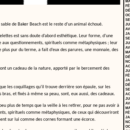
MA
FÉ
DÉ
OC
SE
e sable de Baker Beach est le reste d’un animal échoué.
JU
AV
JA
quelettes est sans doute d’abord esthétique. Leur forme, d’une
SE
ite aux questionnements, spirituels comme métaphysiques ; leur
JU
AV
e plus pur du terme, a fait d’eux des parures, une monnaie, des
MA
DÉ
NO
AO
 sont un cadeau de la nature, apporté par le bercement des
JU
FÉ
JA
DÉ
que les coquillages qu’il trouve derrière son épaule, sur les
SE
es bras, et fixés à même sa peau, sont, eux aussi, des cadeaux.
AO
JU
AV
eu plus de temps que la veille à les retirer, pour ne pas avoir à
MA
nts, spirituels comme métaphysiques, de ceux qui découvriront
FÉ
JA
sent sur lui comme des cornes formant une écorce.
NO
OC