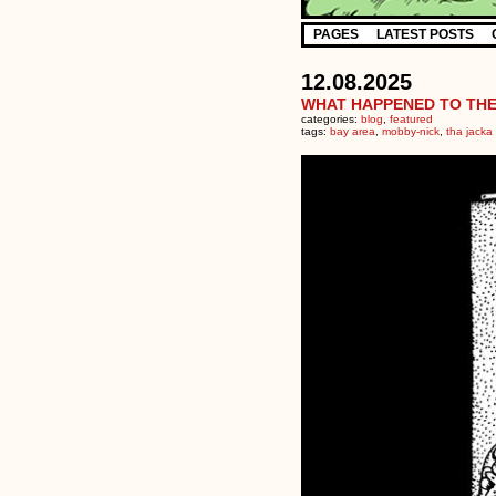
PAGES
LATEST POSTS
12.08.2025
WHAT HAPPENED TO TH
categories:
blog
,
featured
tags:
bay area
,
mobby-nick
,
tha jacka