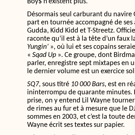
Boy$ n’existent plus.
Désormais seul carburant du navire
part en tournée accompagné de ses
Gudda, Kidd Kidd et T-Streetz. Offi
raconte qu’il est à la tête d’un faux l
Yungin’
», où lui et ses copains sera
«
Sqad Up
». Ce groupe, dont Birdm
parler, enregistre sept mixtapes en u
le dernier volume est un exercice sol
SQ7
, sous titré
10 000 Bars
, est en ré
ininterrompu de quarante minutes. E
prise, on y entend Lil Wayne tourner
de rimes au fur et à mesure que le 
sommes en 2003, et c’est la toute der
Wayne écrit ses textes sur papier.