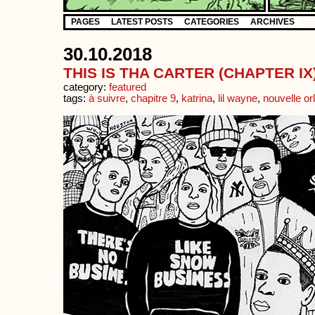
PAGES
LATEST POSTS
CATEGORIES
ARCHIVES
30.10.2018
THIS IS THA CARTER (CHAPTER IX
category:
featured
tags:
à suivre
,
chapitre 9
,
katrina
,
lil wayne
,
nouvelle or