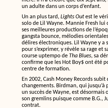
mère. Il n’a encore que dix-sept ans
un adulte dans un corps d’enfant.
Un an plus tard,
Lights Out
est le vér
solo de Lil Wayne. Mannie Fresh lui
ses meilleures productions de l’épo
gangsta bounce, mélodies orientales,
délires électroniques. Lil Wayne y a 
pour s’exprimer, y révèle sa rage et sa
course uptempo de
Tha Blues
, sa d
confirme que les Hot Boy$ ont été p
centre de formation.
En 2002, Cash Money Records subit
changements. Birdman, qui jusqu’à p
un succès de Wayne, est désormais o
son gremlins puisque comme B.G., J
contrat.