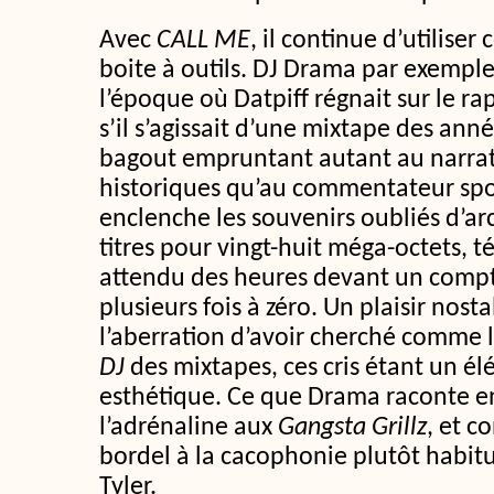
Avec
CALL ME
, il continue d’utilise
boite à outils. DJ Drama par exempl
l’époque où Datpiff régnait sur le ra
s’il s’agissait d’une mixtape des ann
bagout empruntant autant au narra
historiques qu’au commentateur spor
enclenche les souvenirs oubliés d’arc
titres pour vingt-huit méga-octets, t
attendu des heures devant un comp
plusieurs fois à zéro. Un plaisir nosta
l’aberration d’avoir cherché comme l
DJ
des mixtapes, ces cris étant un él
esthétique. Ce que Drama raconte en
l’adrénaline aux
Gangsta Grillz
, et c
bordel à la cacophonie plutôt habit
Tyler.