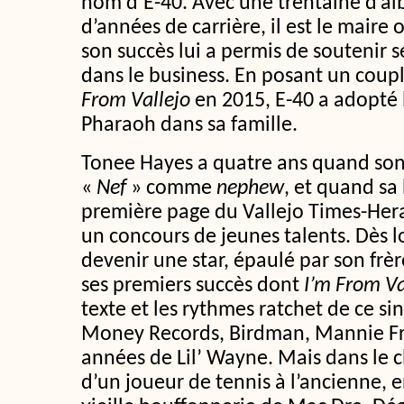
nom d’E-40. Avec une trentaine d’a
d’années de carrière, il est le maire o
son succès lui a permis de soutenir ses
dans le business. En posant un coupl
From Vallejo
en 2015, E-40 a adopté 
Pharaoh dans sa famille.
Tonee Hayes a quatre ans quand so
«
Nef
» comme
nephew
, et quand sa
première page du Vallejo Times-Hera
un concours de jeunes talents. Dès lor
devenir une star, épaulé par son frèr
ses premiers succès dont
I’m From Va
texte et les rythmes ratchet de ce s
Money Records, Birdman, Mannie Fre
années de Lil’ Wayne. Mais dans le cli
d’un joueur de tennis à l’ancienne, 