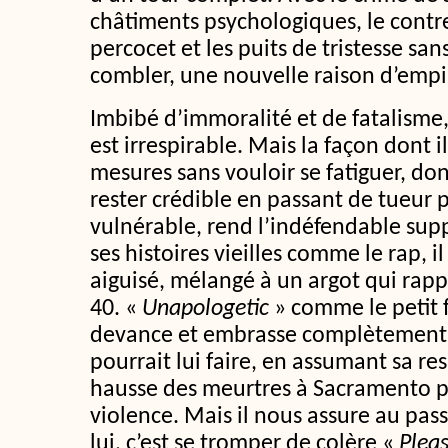
châtiments psychologiques, le contr
percocet et les puits de tristesse sa
combler, une nouvelle raison d’empil
Imbibé d’immoralité et de fatalisme,
est irrespirable. Mais la façon dont i
mesures sans vouloir se fatiguer, don
rester crédible en passant de tueur
vulnérable, rend l’indéfendable supp
ses histoires vieilles comme le rap, i
aiguisé, mélangé à un argot qui rappe
40. «
Unapologetic
» comme le petit 
devance et embrasse complètement 
pourrait lui faire, en assumant sa re
hausse des meurtres à Sacramento pu
violence. Mais il nous assure au pas
lui, c’est se tromper de colère «
Plea