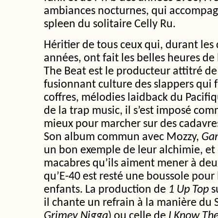
ambiances nocturnes, qui accompagne
spleen du solitaire Celly Ru.
Héritier de tous ceux qui, durant les
années, ont fait les belles heures de
The Beat est le producteur attitré d
fusionnant culture des slappers qui 
coffres, mélodies laidback du Pacifi
de la trap music, il s’est imposé comm
mieux pour marcher sur des cadavres
Son album commun avec Mozzy,
Gan
un bon exemple de leur alchimie, et
macabres qu’ils aiment mener à deu
qu’E-40 est resté une boussole pour 
enfants. La production de
1 Up Top
s
il chante un refrain à la manière du
Grimey Nigga
) ou celle de
I Know Th