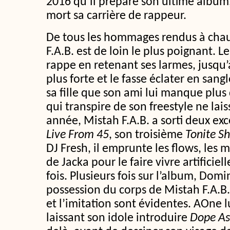
2016 qu’il prépare son ultime album
mort sa carrière de rappeur.
De tous les hommages rendus à chau
F.A.B. est de loin le plus poignant. L
rappe en retenant ses larmes, jusqu’à
plus forte et le fasse éclater en sangl
sa fille que son ami lui manque plus 
qui transpire de son freestyle ne lai
année, Mistah F.A.B. a sorti deux ex
Live From 45
, son troisième
Tonite S
DJ Fresh, il emprunte les flows, les 
de Jacka pour le faire vivre artifici
fois. Plusieurs fois sur l’album, Do
possession du corps de Mistah F.A.B.
et l’imitation sont évidentes. AOne l
laissant son idole introduire
Dope As