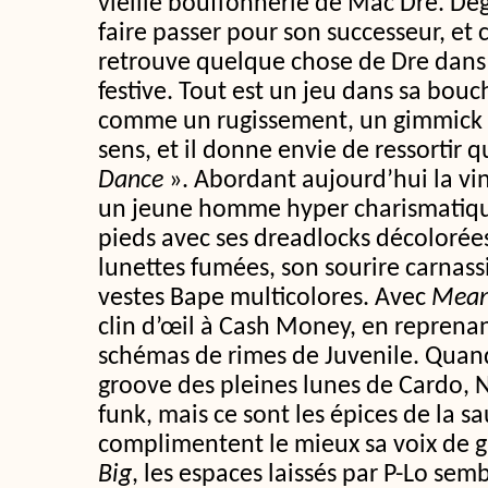
vieille bouffonnerie de Mac Dre. Dégu
faire passer pour son successeur, et c
retrouve quelque chose de Dre dans 
festive. Tout est un jeu dans sa bouc
comme un rugissement, un gimmick r
sens, et il donne envie de ressortir 
Dance
». Abordant aujourd’hui la vi
un jeune homme hyper charismatique,
pieds avec ses dreadlocks décolorées
lunettes fumées, son sourire carnassi
vestes Bape multicolores. Avec
Mean
clin d’œil à Cash Money, en reprenan
schémas de rimes de Juvenile. Quand 
groove des pleines lunes de Cardo, 
funk, mais ce sont les épices de la s
complimentent le mieux sa voix de g
Big
, les espaces laissés par P-Lo sem