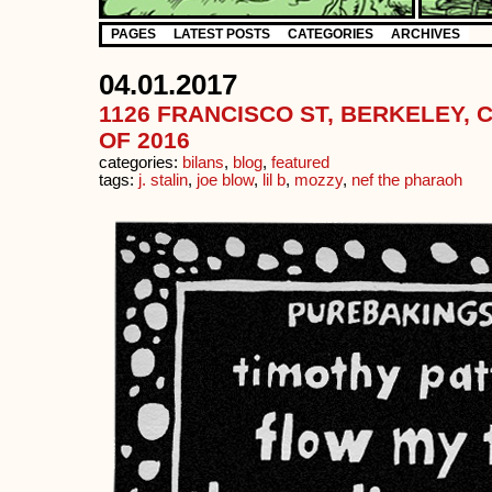
PAGES
LATEST POSTS
CATEGORIES
ARCHIVES
04.01.2017
1126 FRANCISCO ST, BERKELEY, C
OF 2016
categories:
bilans
,
blog
,
featured
tags:
j. stalin
,
joe blow
,
lil b
,
mozzy
,
nef the pharaoh