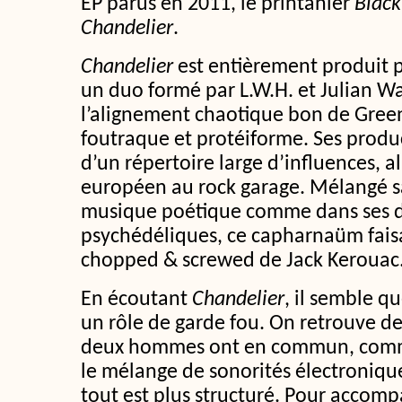
EP parus en 2011, le printanier
Blac
Chandelier
.
Chandelier
est entièrement produit p
un duo formé par L.W.H. et Julian Wa
l’alignement chaotique bon de Gree
foutraque et protéiforme. Ses produ
d’un répertoire large d’influences, 
européen au rock garage. Mélangé s
musique poétique comme dans ses d
psychédéliques, ce capharnaüm faisa
chopped & screwed de Jack Kerouac
En écoutant
Chandelier
, il semble q
un rôle de garde fou. On retrouve de
deux hommes ont en commun, comme
le mélange de sonorités électronique
tout est plus structuré. Pour accomp