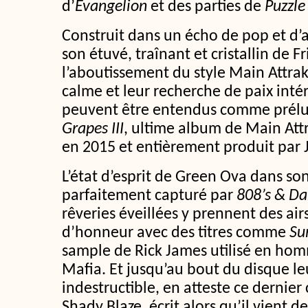
d’
Evangelion
et des parties de
Puzzle
Construit dans un écho de pop et d’
son étuvé, traînant et cristallin de F
l’aboutissement du style Main Attra
calme et leur recherche de paix intér
peuvent être entendus comme prél
Grapes III
, ultime album de Main Attra
en 2015 et entièrement produit par 
L’état d’esprit de Green Ova dans so
parfaitement capturé par
808’s & Dar
rêveries éveillées y prennent des air
d’honneur avec des titres comme
Su
sample de Rick James utilisé en hom
Mafia. Et jusqu’au bout du disque l
indestructible, en atteste ce dernier
Shady Blaze, écrit alors qu’il vient de