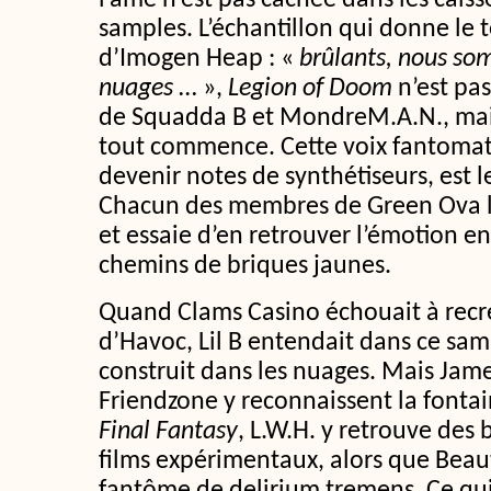
l’âme n’est pas cachée dans les caiss
samples. L’échantillon qui donne le t
d’Imogen Heap : «
brûlants, nous so
nuages
… »,
Legion of Doom
n’est pa
de Squadda B et MondreM.A.N., mais 
tout commence. Cette voix fantoma
devenir notes de synthétiseurs, est l
Chacun des membres de Green Ova l’
et essaie d’en retrouver l’émotion e
chemins de briques jaunes.
Quand Clams Casino échouait à recré
d’Havoc, Lil B entendait dans ce sa
construit dans les nuages. Mais Jam
Friendzone y reconnaissent la fonta
Final Fantasy
, L.W.H. y retrouve des
films expérimentaux, alors que Beaut