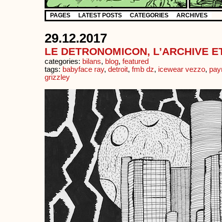
PAGES
LATEST POSTS
CATEGORIES
ARCHIVES
29.12.2017
LE DETRONOMICON, L’ARCHIVE E
categories:
bilans
,
blog
,
featured
tags:
babyface ray
,
detroit
,
fmb dz
,
icewear vezzo
,
payr
grizzley