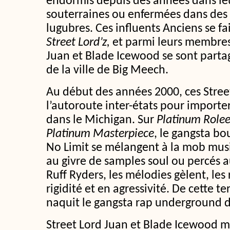
endormis depuis des années dans l
souterraines ou enfermées dans des p
lugubres. Ces influents Anciens se f
Street Lord’z,
et parmi leurs membres 
Juan et Blade Icewood se sont parta
de la ville de Big Meech.
Au début des années 2000, ces Street
l’autoroute inter-états pour importe
dans le Michigan. Sur
Platinum Rolee
Platinum Masterpiece
, le gangsta b
No Limit se mélangent à la mob music
au givre de samples soul ou percés a
Ruff Ryders, les mélodies gèlent, le
rigidité et en agressivité. De cette t
naquit le gangsta rap underground d
Street Lord Juan et Blade Icewood 