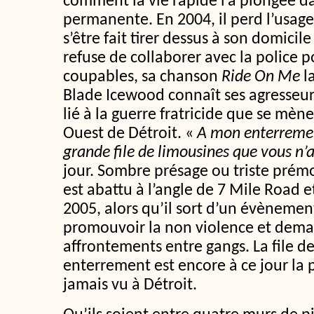
comment la vie rapide l’a plongée d
permanente. En 2004, il perd l’usag
s’être fait tirer dessus à son domicil
refuse de collaborer avec la police p
coupables, sa chanson
Ride On Me
l
Blade Icewood connaît ses agresseurs
lié à la guerre fratricide que se mène
Ouest de Détroit. «
A mon enterrement
grande file de limousines que vous n’
jour. Sombre présage ou triste prém
est abattu à l’angle de 7 Mile Road et
2005, alors qu’il sort d’un évènemen
promouvoir la non violence et deman
affrontements entre gangs. La file d
enterrement est encore à ce jour la 
jamais vu à Détroit.