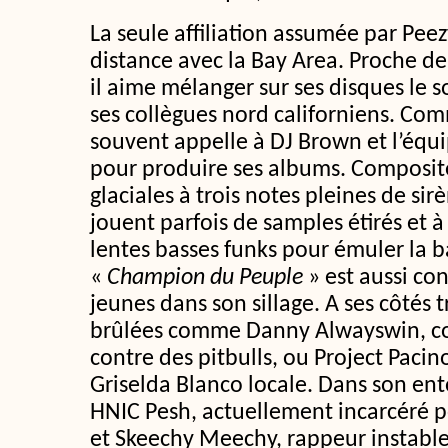
La seule affiliation assumée par Peezy 
distance avec la Bay Area. Proche de
il aime mélanger sur ses disques le s
ses collègues nord californiens. Comm
souvent appelle à DJ Brown et l’équ
pour produire ses albums. Composit
glaciales à trois notes pleines de sirè
jouent parfois de samples étirés et 
lentes basses funks pour émuler la b
«
Champion du Peuple
» est aussi co
jeunes dans son sillage. A ses côtés 
brûlées comme Danny Alwayswin, co
contre des pitbulls, ou Project Pacino,
Griselda Blanco locale. Dans son en
HNIC Pesh, actuellement incarcéré p
et Skeechy Meechy, rappeur instabl