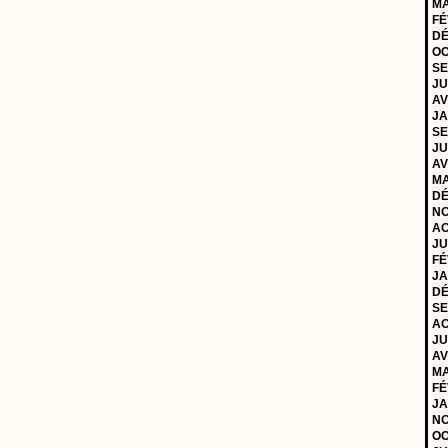
MA
FÉ
DÉ
OC
SE
JU
AV
JA
SE
JU
AV
MA
DÉ
NO
AO
JU
FÉ
JA
DÉ
SE
AO
JU
AV
MA
FÉ
JA
NO
OC