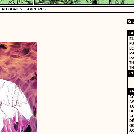
CATEGORIES
ARCHIVES
B
EL
FU
LE
RA
R
TH
TH
C
AR
AO
AV
JA
DÉ
AO
DÉ
OC
AO