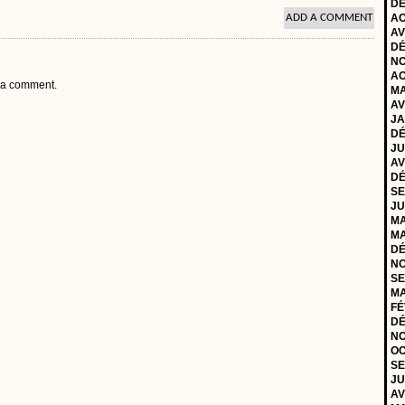
DÉ
ADD A COMMENT
AO
AV
DÉ
NO
AO
 a comment.
MA
AV
JA
DÉ
JU
AV
DÉ
SE
JU
MA
MA
DÉ
NO
SE
MA
FÉ
DÉ
NO
OC
SE
JU
AV